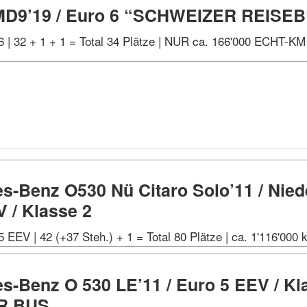
MD9’19 / Euro 6 “SCHWEIZER REISE
 6 | 32 + 1 + 1 = Total 34 Plätze | NUR ca. 166'000 ECHT-K
s-Benz O530 Nü Citaro Solo’11 / Nied
V / Klasse 2
5 EEV | 42 (+37 Steh.) + 1 = Total 80 Plätze | ca. 1'116'000
s-Benz O 530 LE’11 / Euro 5 EEV / Kla
R BUS