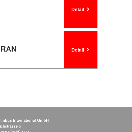
Detail
TERAN
Detail
ttinbus International GmbH
ichstrasse 5
2504 Biel/Bienne