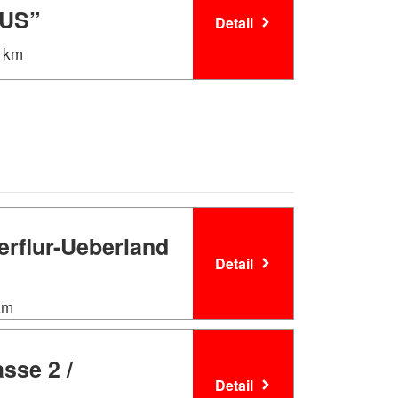
BUS”
Detail
M km
erflur-Ueberland
Detail
 km
sse 2 /
Detail