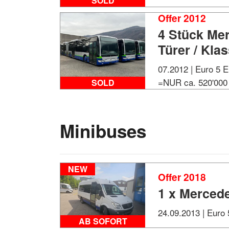
SOLD
Offer 2012
4 Stück Me
Türer / Klas
07.2012 | Euro 5 E
=NUR ca. 520'000
SOLD
Minibuses
NEW
Offer 2018
1 x Mercede
24.09.2013 | Euro 
AB SOFORT