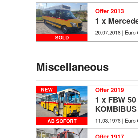
Offer 2013
1 x Mercede
20.07.2016 | Euro 
SOLD
Miscellaneous
Offer 2019
NEW
1 x FBW 5
KOMBIBUS
11.03.1976 | Euro 
AB SOFORT
Offer 1917