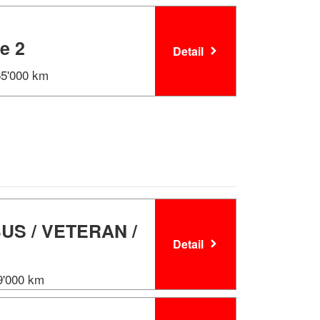
e 2
Detail
255'000 km
US / VETERAN /
Detail
19'000 km