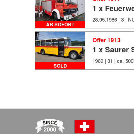
1 x Feuerwe
28.05.1986 | 3 | 
AB SOFORT
Offer 1913
1 x Saurer
1969 | 31 | ca. 50
SOLD