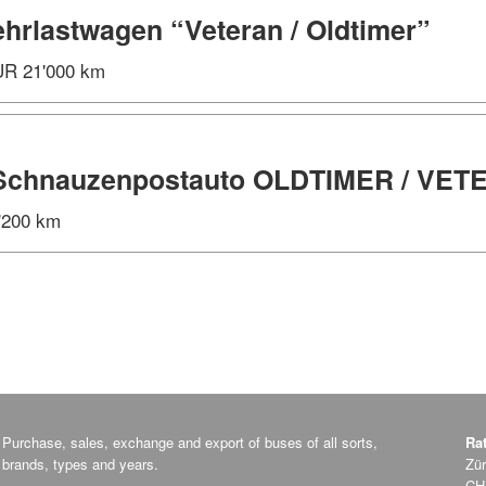
hrlastwagen “Veteran / Oldtimer”
NUR 21'000 km
 Schnauzenpostauto OLDTIMER / VE
0'200 km
Purchase, sales, exchange and export of buses of all sorts,
Ra
brands, types and years.
Zür
CH-