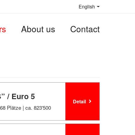
English
rs
About us
Contact
” / Euro 5
Detail
 68 Plätze | ca. 823'500